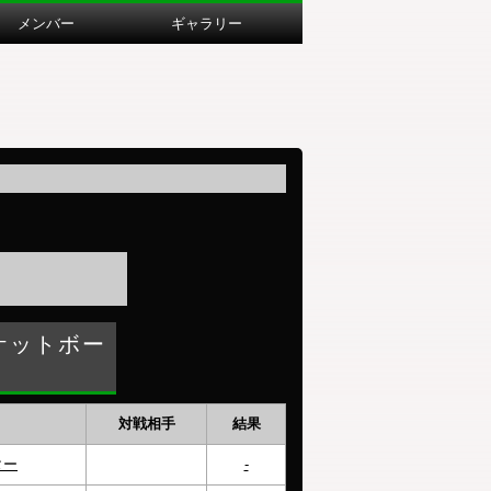
メンバー
ギャラリー
ケットボー
対戦相手
結果
ター
-