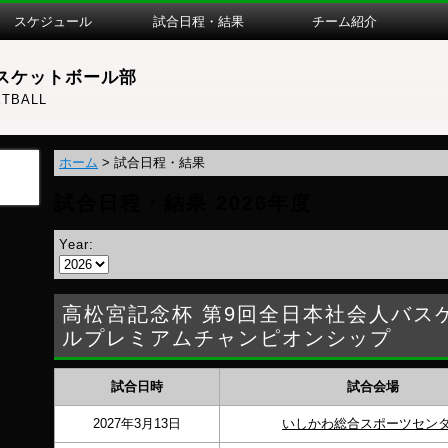
スケジュール
試合日程・結果
チーム紹介
スケットボール部
TBALL
ホーム
>
試合日程・結果
試合日程・結果 2026年度
Year:
高松宮記念杯 第9回全日本社会人バス
ルプレミアムチャンピオンシップ
試合日時
試合会場
2027年3月13日
いしかわ総合スポーツセン