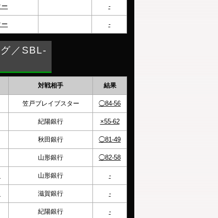
ター
-
ター
-
／SBL-
対戦相手
結果
笠戸ブレイブスター
◯84-56
紀陽銀行
×55-62
秋田銀行
◯81-49
山形銀行
◯82-58
ー
山形銀行
-
ー
滋賀銀行
-
紀陽銀行
-