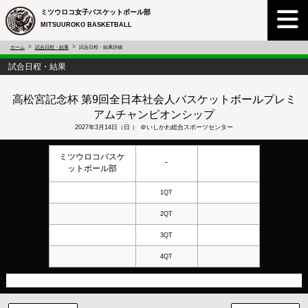
ミツウロコ女子バスケットボール部
MITSUUROKO BASKETBALL
ホーム
試合日程・結果
試合日程・結果詳細
試合日程・結果
高松宮記念杯 第9回全日本社会人バスケットボールプレミ
アムチャンピオンシップ
2027年3月14日（日 ） ＠
いしかわ総合スポーツセンター
ミツウロコバスケ
-
ットボール部
1QT
2QT
3QT
4QT