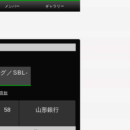
メンバー
ギャラリー
／SBL-
育館
58
山形銀行