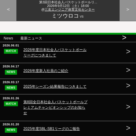
第3回日本社会人バスケットボールリ...
2026年9月12日 （土）18:00
＜
＞
@
三友エンジニア体育文化センター
ミツウロコ
VS
>
News 最新ニュース
2026.06.01
>
2026年度日本社会人バスケットボール
MATCH
リーグにつきまして
2026.04.17
>
2026年度新入社員のご紹介
NEWS
2026.03.17
>
2025年シーズン結果報告につきまして
NEWS
2026.01.26
第8回全日本社会人バスケットボールプ
MATCH
>
レミアムチャンピオンシップのお知ら
せ
2026.01.20
>
2025年度SBL-SB1リーグのご報告
NEWS