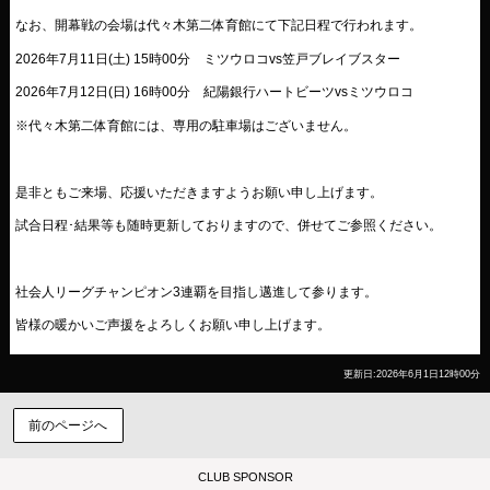
なお、開幕戦の会場は代々木第二体育館にて下記日程で行われます。
2026年7月11日(土) 15時00分 ミツウロコvs笠戸ブレイブスター
2026年7月12日(日) 16時00分 紀陽銀行ハートビーツvsミツウロコ
※代々木第二体育館には、専用の駐車場はございません。
是非ともご来場、応援いただきますようお願い申し上げます。
試合日程･結果等も随時更新しておりますので、併せてご参照ください。
社会人リーグチャンピオン3連覇を目指し邁進して参ります。
皆様の暖かいご声援をよろしくお願い申し上げます。
更新日:2026年6月1日12時00分
前のページへ
CLUB SPONSOR