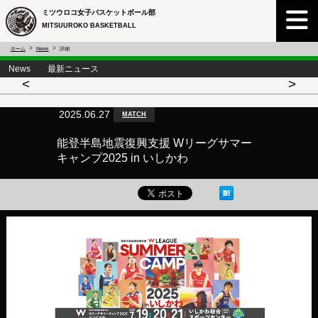
ミツウロコ女子バスケットボール部
MITSUUROKO BASKETBALL
ホーム
News
詳細
News 最新ニュース
<
>
2025.06.27
MATCH
能登半島地震復興支援 Wリーグサマー
キャンプ2025 in いしかわ