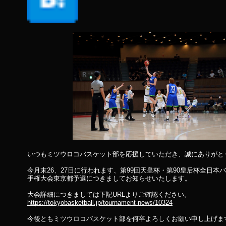
いつもミツウロコバスケット部を応援していただき、誠にありがと
今月末
26、27
日に行われます、第
99
回天皇杯・第90皇后杯全日本
手権大会東京都予選につきましてお知らせいたします。
大会詳細につきましては下記URLよりご確認ください。
https://tokyobasketball.jp/tournament-news/10324
今後ともミツウロコバスケット部を何卒よろしくお願い申し上げま