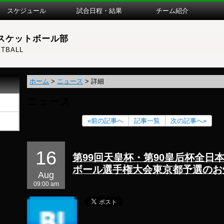
スケジュール
試合日程・結果
チーム紹介
スケットボール部
TBALL
ホーム
>
ニュース
>
詳細
ニュース
«前の記事へ
記事一覧
次の記事へ»
16
第99回天皇杯・第90皇后杯全日
ボール選手権大会東京都予選のお
Aug
09:00 am