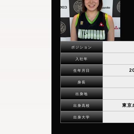
ポジション
入社年
2
生年月日
身長
出身地
東京
出身高校
出身大学