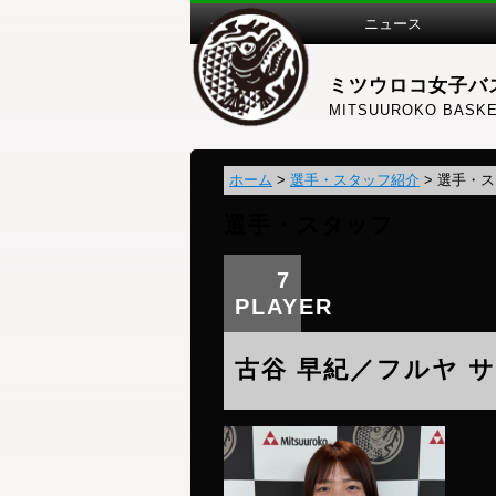
ニュース
ミツウロコ女子バ
MITSUUROKO BASKE
ホーム
>
選手・スタッフ紹介
>
選手・ス
選手・スタッフ
7
PLAYER
古谷 早紀／フルヤ 