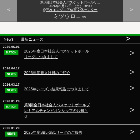
第3回日本社会人バスケットボールリ...
2026年9月12日 （土）18:00
＜
＞
@
三友エンジニア体育文化センター
ミツウロコ
VS
>
News 最新ニュース
2026.06.01
>
2026年度日本社会人バスケットボール
MATCH
リーグにつきまして
2026.04.17
>
2026年度新入社員のご紹介
NEWS
2026.03.17
>
2025年シーズン結果報告につきまして
NEWS
2026.01.26
第8回全日本社会人バスケットボールプ
MATCH
>
レミアムチャンピオンシップのお知ら
せ
2026.01.20
>
2025年度SBL-SB1リーグのご報告
NEWS